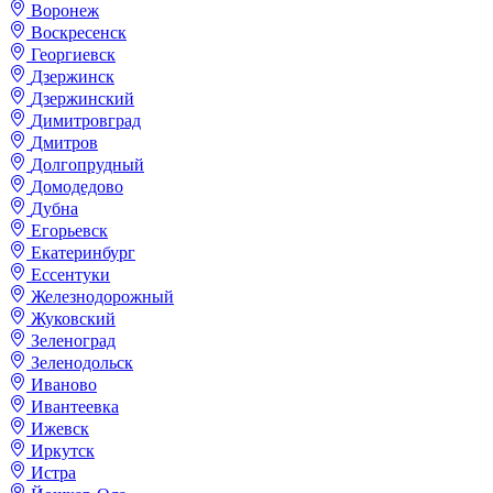
Воронеж
Воскресенск
Георгиевск
Дзержинск
Дзержинский
Димитровград
Дмитров
Долгопрудный
Домодедово
Дубна
Егорьевск
Екатеринбург
Ессентуки
Железнодорожный
Жуковский
Зеленоград
Зеленодольск
Иваново
Ивантеевка
Ижевск
Иркутск
Истра