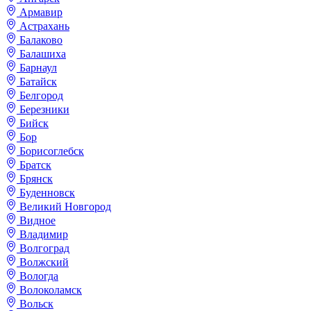
Армавир
Астрахань
Балаково
Балашиха
Барнаул
Батайск
Белгород
Березники
Бийск
Бор
Борисоглебск
Братск
Брянск
Буденновск
Великий Новгород
Видное
Владимир
Волгоград
Волжский
Вологда
Волоколамск
Вольск