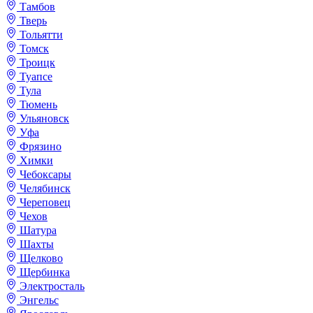
Тамбов
Тверь
Тольятти
Томск
Троицк
Туапсе
Тула
Тюмень
Ульяновск
Уфа
Фрязино
Химки
Чебоксары
Челябинск
Череповец
Чехов
Шатура
Шахты
Щелково
Щербинка
Электросталь
Энгельс