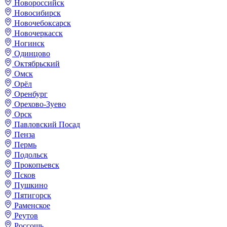
Новороссийск
Новосибирск
Новочебоксарск
Новочеркасск
Ногинск
Одинцово
Октябрьский
Омск
Орёл
Оренбург
Орехово-Зуево
Орск
Павловский Посад
Пенза
Пермь
Подольск
Прокопьевск
Псков
Пушкино
Пятигорск
Раменское
Реутов
Россошь