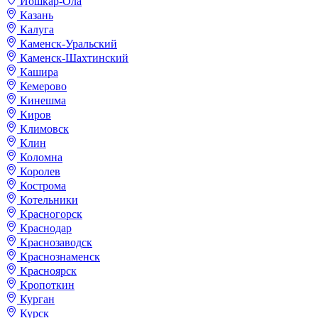
Йошкар-Ола
Казань
Калуга
Каменск-Уральский
Каменск-Шахтинский
Кашира
Кемерово
Кинешма
Киров
Климовск
Клин
Коломна
Королев
Кострома
Котельники
Красногорск
Краснодар
Краснозаводск
Краснознаменск
Красноярск
Кропоткин
Курган
Курск