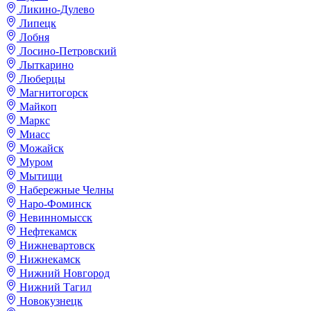
Ликино-Дулево
Липецк
Лобня
Лосино-Петровский
Лыткарино
Люберцы
Магнитогорск
Майкоп
Маркс
Миасс
Можайск
Муром
Мытищи
Набережные Челны
Наро-Фоминск
Невинномысск
Нефтекамск
Нижневартовск
Нижнекамск
Нижний Новгород
Нижний Тагил
Новокузнецк