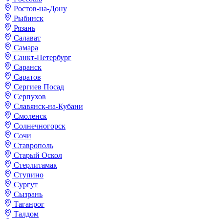
Ростов-на-Дону
Рыбинск
Рязань
Салават
Самара
Санкт-Петербург
Саранск
Саратов
Сергиев Посад
Серпухов
Славянск-на-Кубани
Смоленск
Солнечногорск
Сочи
Ставрополь
Старый Оскол
Стерлитамак
Ступино
Сургут
Сызрань
Таганрог
Талдом