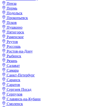
Пенза
Пермь
Подольск
Прокопьевск
Псков
Пушкино
Пятигорск
Раменское
Реутов
Россошь
Ростов-на-Дону
Рыбинск
Рязань
Салават
Самара
Санкт-Петербург
Саранск
Саратов
Сергиев Посад
Серпухов
Славянск-на-Кубани
Смоленск