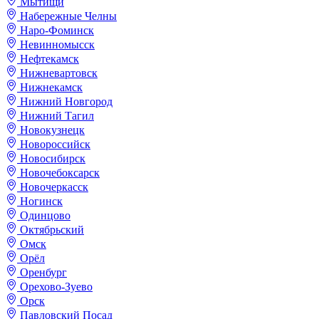
Мытищи
Набережные Челны
Наро-Фоминск
Невинномысск
Нефтекамск
Нижневартовск
Нижнекамск
Нижний Новгород
Нижний Тагил
Новокузнецк
Новороссийск
Новосибирск
Новочебоксарск
Новочеркасск
Ногинск
Одинцово
Октябрьский
Омск
Орёл
Оренбург
Орехово-Зуево
Орск
Павловский Посад