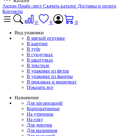
Каталог
Акции
Прайс-лист
Скачать каталог
Доставка и оплата
Контакты
0
0
0
Вид упаковки
В мягкой игрушке
В картоне
В тубе
В сундучках
В шкатулках
В текстиле
В упаковке из фетра
В упаковке из фанеры
В рюкзаках и мешочках
Показать все
Назначение
Для организаций
Корпоративные
На утренник
На елку
Для девочек
Для мальчиков
Для малышей