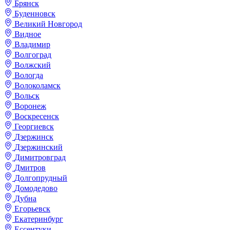
Брянск
Буденновск
Великий Новгород
Видное
Владимир
Волгоград
Волжский
Вологда
Волоколамск
Вольск
Воронеж
Воскресенск
Георгиевск
Дзержинск
Дзержинский
Димитровград
Дмитров
Долгопрудный
Домодедово
Дубна
Егорьевск
Екатеринбург
Ессентуки