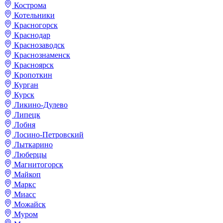
Кострома
Котельники
Красногорск
Краснодар
Краснозаводск
Краснознаменск
Красноярск
Кропоткин
Курган
Курск
Ликино-Дулево
Липецк
Лобня
Лосино-Петровский
Лыткарино
Люберцы
Магнитогорск
Майкоп
Маркс
Миасс
Можайск
Муром