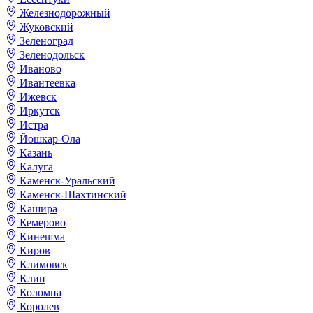
Железнодорожный
Жуковский
Зеленоград
Зеленодольск
Иваново
Ивантеевка
Ижевск
Иркутск
Истра
Йошкар-Ола
Казань
Калуга
Каменск-Уральский
Каменск-Шахтинский
Кашира
Кемерово
Кинешма
Киров
Климовск
Клин
Коломна
Королев