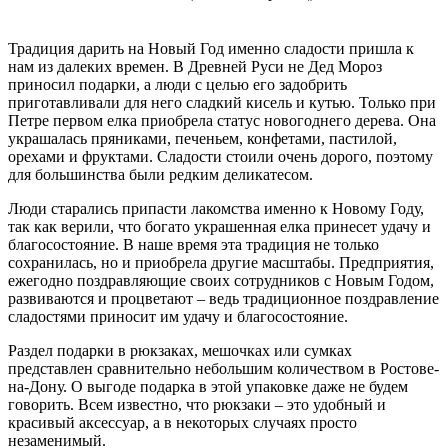
Традиция дарить на Новый Год именно сладости пришла к
нам из далеких времен. В Древней Руси не Дед Мороз
приносил подарки, а люди с целью его задобрить
приготавливали для него сладкий кисель и кутью. Только при
Петре первом елка приобрела статус новогоднего дерева. Она
украшалась пряниками, печеньем, конфетами, пастилой,
орехами и фруктами. Сладости стоили очень дорого, поэтому
для большинства были редким деликатесом.
Люди старались припасти лакомства именно к Новому Году,
так как верили, что богато украшенная елка принесет удачу и
благосостояние. В наше время эта традиция не только
сохранилась, но и приобрела другие масштабы. Предприятия,
ежегодно поздравляющие своих сотрудников с Новым Годом,
развиваются и процветают – ведь традиционное поздравление
сладостями приносит им удачу и благосостояние.
Раздел подарки в рюкзаках, мешочках или сумках
представлен сравнительно небольшим количеством в Ростове-
на-Дону. О выгоде подарка в этой упаковке даже не будем
говорить. Всем известно, что рюкзаки – это удобный и
красивый аксессуар, а в некоторых случаях просто
незаменимый.