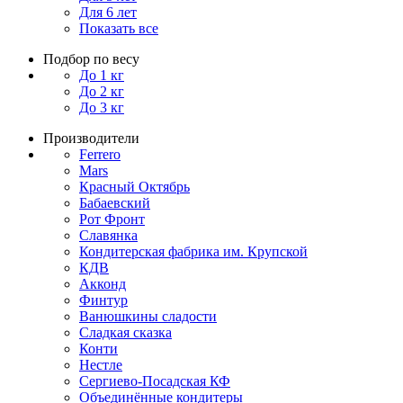
Для 6 лет
Показать все
Подбор по весу
До 1 кг
До 2 кг
До 3 кг
Производители
Ferrero
Mars
Красный Октябрь
Бабаевский
Рот Фронт
Славянка
Кондитерская фабрика им. Крупской
КДВ
Акконд
Финтур
Ванюшкины сладости
Сладкая сказка
Конти
Нестле
Сергиево-Посадская КФ
Объединённые кондитеры