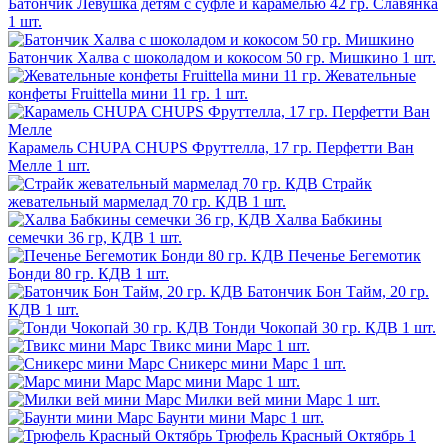
Батончик Левушка детям с суфле и карамелью 42 гр. Славянка
1 шт.
Батончик Халва с шоколадом и кокосом 50 гр. Мишкино
1 шт.
Жевательные
конфеты Fruittella мини 11 гр.
1 шт.
Карамель CHUPA CHUPS Фруттелла, 17 гр. Перфетти Ван
Мелле
1 шт.
Страйк
жевательный мармелад 70 гр. КДВ
1 шт.
Халва Бабкины
семечки 36 гр, КДВ
1 шт.
Печенье Бегемотик
Бонди 80 гр. КДВ
1 шт.
Батончик Бон Тайм, 20 гр.
КДВ
1 шт.
Тонди Чокопай 30 гр. КДВ
1 шт.
Твикс мини Марс
1 шт.
Сникерс мини Марс
1 шт.
Марс мини Марс
1 шт.
Милки вей мини Марс
1 шт.
Баунти мини Марс
1 шт.
Трюфель Красный Октябрь
1