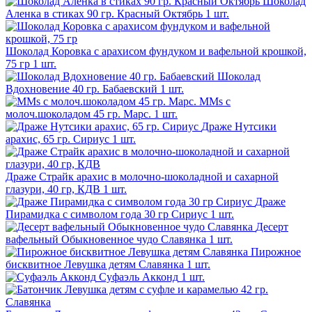
Шоколад
Аленка в стиках 90 гр. Красный Октябрь
1 шт.
Шоколад Коровка с арахисом фундуком и вафельной крошкой,
75 гр
1 шт.
Шоколад
Вдохновение 40 гр. Бабаевский
1 шт.
MMs с
молоч.шоколадом 45 гр. Марс.
1 шт.
Драже Нутсики
арахис, 65 гр. Сириус
1 шт.
Драже Страйк арахис в молочно-шоколадной и сахарной
глазури, 40 гр, КДВ
1 шт.
Драже
Пирамидка с символом года 30 гр Сириус
1 шт.
Десерт
вафельный Обыкновенное чудо Славянка
1 шт.
Пирожное
бисквитное Левушка детям Славянка
1 шт.
Суфаэль Акконд
1 шт.