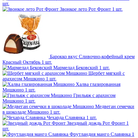
шт.
Звонкое лето Рот Фронт
1 шт.
Барокко вкус Сливочно-кофейный крем
Красный Октябрь
1 шт.
Мармелад Бековский
1 шт.
Щербет мягкий с
арахисом Мишкино
1 шт.
Халва глазированная
Мишкино
1 шт.
Грильяж с арахисом
Мишкино
1 шт.
Медвеган семечки
в шоколаде Мишкино
1 шт.
Чехарда Славянка
1 шт.
Звездный дождь Рот Фронт
1
шт.
Фрутландия манго Славянка
1